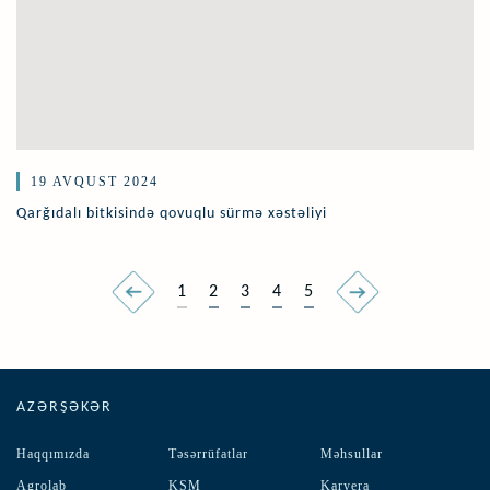
19 AVQUST 2024
Qarğıdalı bitkisində qovuqlu sürmə xəstəliyi
1
2
3
4
5
AZƏRŞƏKƏR
Haqqımızda
Təsərrüfatlar
Məhsullar
Agrolab
KSM
Karyera