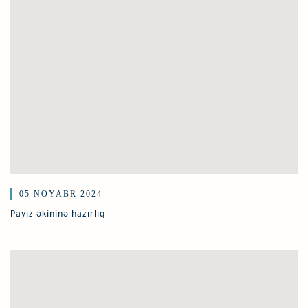
05 NOYABR 2024
Payız əkininə hazırlıq