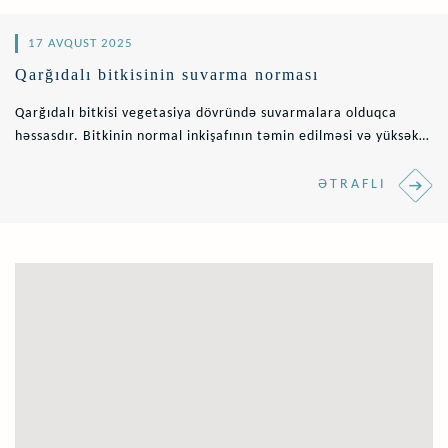
17 AVQUST 2025
Qarğıdalı bitkisinin suvarma norması
Qarğıdalı bitkisi vegetasiya dövründə suvarmalara olduqca
həssasdır. Bitkinin normal inkişafının təmin edilməsi və yüksək
məhsuldarlığın əldə olunması..
ƏTRAFLI