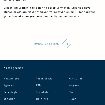
göndərə bilərlər.
Diqqət: Bu vəzifənin tələblərinə cavab verməyən, yuxarıda qeyd
olunan qaydalara riayət etməyən və müəyyən olunmuş son tarixdən
gec müraciət edən şəxslərin namizədliyinə baxılmayacaq.
MÜRACIƏT ETMƏK
AZƏRŞƏKƏR
Haqqımızda
Təsərrüfatlar
Məhsullar
Agrolab
KSM
Karyera
Tərəfdaşlar
Texnikalar
Bloq
Xəbərlər
Qalereya
Əlaqə