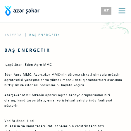
AZ
|
KARYERA
BAŞ ENERGETIK
BAŞ ENERGETIK
İşəgötürən: Eden Agro MMC
Eden Agro MMC, Azərşəkər MMC-nin törəmə şirkəti olmaqla müasir
aqrotexniki yanaşmalar və yüksək məhsuldarlıq standartları əsasında
bitkiçilik və istehsal proseslərini həyata keçirir.
Azərşəkər MMC ölkənin aparıcı aqrar-sənaye qruplarından biri
olaraq, kənd təsərrüfatı, emal və istehsal sahələrində fəaliyyət
göstərir.
Vəzifə öhdəlikləri:
Müəssisə və kənd təsərrüfatı sahələrinin elektrik təchizatı