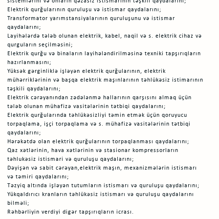
sistemlərini və onların qəzasız istismarının təşkili qaydalarını;
Elektrik qurğularının quruluşu və istismar qaydalarını;
Transformator yarımstansiyalarının quruluşunu və istismar
qaydalarını;
Layihələrdə tələb olunan elektrik, kabel, naqil və s. elektrik cihaz və
qurguların seçilməsini;
Elektrik qurğu və binaların layihələndirilməsinə texniki tapşırıqların
hazırlanmasını;
Yüksək gərginliklə işləyən elektrik qurğularının, elektrik
mühərriklərinin və başqa elektrik maşınlarının təhlükəsiz istimarının
təşkili qaydalarını;
Elektrik cərəyanından zədələnmə hallarının qarşısını almaq üçün
tələb olunan mühafizə vasitələrinin tətbiqi qaydalarını;
Elektrik qurğularında təhlükəsizliyi təmin etmək üçün qoruyucu
torpaqlama, işçi torpaqlama və s. mühafizə vasitələrinin tətbiqi
qaydalarını;
Hərəkətdə olan elektrik qurğularının torpaqlanması qaydalarını;
Qaz xətlərinin, hava xətlərinin və stasionar kompressorların
təhlukəsiz istismari və quruluşu qaydalarını;
Dəyişən və sabit cərəyan,elektrik maşın, mexanizmələrin istismarı
və təmiri qaydalarını;
Təzyiq altında işləyən tutumların istismarı və quruluşu qaydalarını;
Yükqaldırıcı kranların təhlükəsiz istismarı və quruluşu qaydalarını
bilməli;
Rəhbərliyin verdiyi digər tapşırıqların icrası.