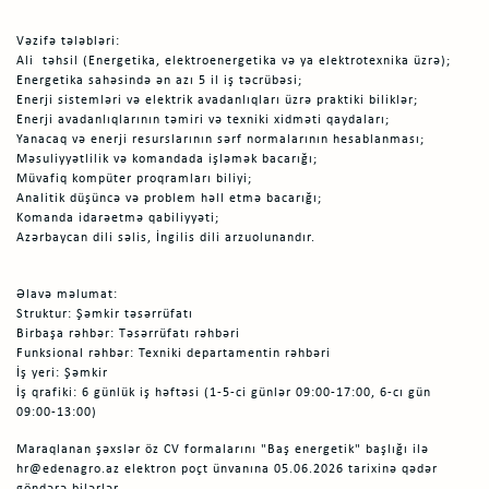
Vəzifə tələbləri:
Ali təhsil (Energetika, elektroenergetika və ya elektrotexnika üzrə);
Energetika sahəsində ən azı 5 il iş təcrübəsi;
Enerji sistemləri və elektrik avadanlıqları üzrə praktiki biliklər;
Enerji avadanlıqlarının təmiri və texniki xidməti qaydaları;
Yanacaq və enerji resurslarının sərf normalarının hesablanması;
Məsuliyyətlilik və komandada işləmək bacarığı;
Müvafiq kompüter proqramları biliyi;
Analitik düşüncə və problem həll etmə bacarığı;
Komanda idarəetmə qabiliyyəti;
Azərbaycan dili səlis, İngilis dili arzuolunandır.
Əlavə məlumat:
Struktur: Şəmkir təsərrüfatı
Birbaşa rəhbər: Təsərrüfatı rəhbəri
Funksional rəhbər: Texniki departamentin rəhbəri
İş yeri: Şəmkir
İş qrafiki: 6 günlük iş həftəsi (1-5-ci günlər 09:00-17:00, 6-cı gün
09:00-13:00)
Maraqlanan şəxslər öz CV formalarını "Baş energetik" başlığı ilə
hr@edenagro.az elektron poçt ünvanına 05.06.2026 tarixinə qədər