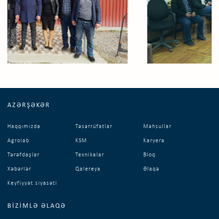
AZƏRŞƏKƏR
Haqqımızda
Təsərrüfatlar
Məhsullar
Agrolab
KSM
Karyera
Tərəfdaşlar
Texnikalar
Bloq
Xəbərlər
Qalereya
Əlaqə
Keyfiyyət siyasəti
BIZIMLƏ ƏLAQƏ