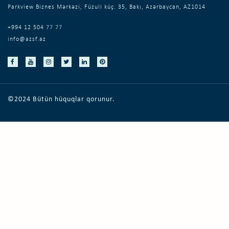
Parkview Biznes Mərkəzi, Füzuli küç. 35, Bakı, Azərbaycan, AZ1014
+994 12 504 77 77
info@azsf.az
©2024 Bütün hüquqlar qorunur.