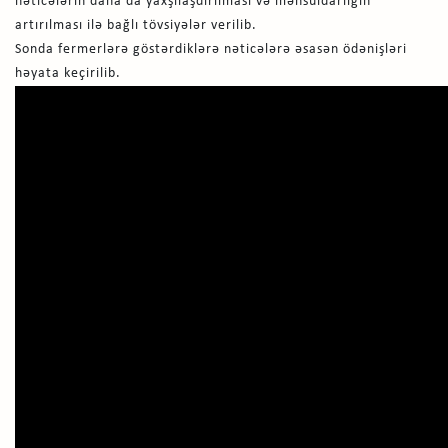
nəticələrin daha da yaxşılaşdırılması və məhsuldarlığın
artırılması ilə bağlı tövsiyələr verilib.
Sonda fermerlərə göstərdiklərə nəticələrə əsasən ödənişləri
həyata keçirilib.