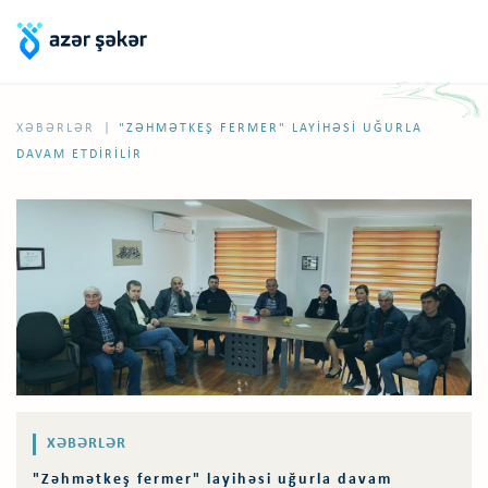
|
XƏBƏRLƏR
"ZƏHMƏTKEŞ FERMER" LAYIHƏSI UĞURLA
DAVAM ETDIRILIR
XƏBƏRLƏR
"Zəhmətkeş fermer" layihəsi uğurla davam