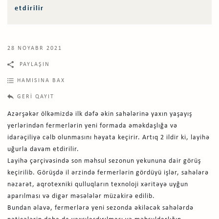
etdirilir
28 NOYABR 2021
PAYLAŞIN
HAMISINA BAX
GERI QAYIT
Azərşəkər ölkəmizdə ilk dəfə əkin sahələrinə yaxın yaşayış
yerlərindən fermerlərin yeni formada əməkdaşlığa və
idarəçiliyə cəlb olunmasını həyata keçirir. Artıq 2 ildir ki, layihə
uğurla davam etdirilir.
Layihə çərçivəsində son məhsul sezonun yekununa dair görüş
keçirilib. Görüşdə il ərzində fermerlərin gördüyü işlər, sahələrə
nəzarət, aqrotexniki qulluqların texnoloji xəritəyə uyğun
aparılması və digər məsələlər müzakirə edilib.
Bundan əlavə, fermerlərə yeni sezonda əkiləcək sahələrdə