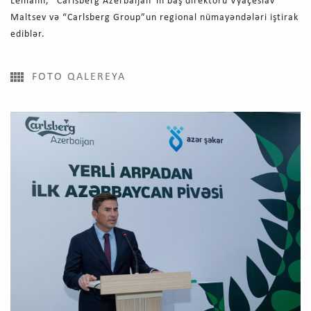
Lemann, “Carlsberg Azerbaijan”ın baş direktoru Vyaçeslav
Maltsev və “Carlsberg Group”un regional nümayəndələri iştirak
ediblər.
FOTO QALEREYA