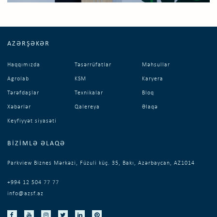
AZƏRŞƏKƏR
Haqqımızda
Təsərrüfatlar
Məhsullar
Agrolab
KSM
Karyera
Tərəfdaşlar
Texnikalar
Bloq
Xəbərlər
Qalereya
Əlaqə
Keyfiyyət siyasəti
BIZIMLƏ ƏLAQƏ
Parkview Biznes Mərkəzi, Füzuli küç. 35, Bakı, Azərbaycan, AZ1014
+994 12 504 77 77
info@azsf.az