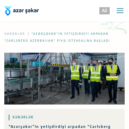
AZ
|
XƏBƏRLƏR
“AZƏRŞƏKƏR"IN YETIŞDIRDIYI ARPADAN
“CARLSBERG AZERBAIJAN” PIVƏ ISTEHSALINA BAŞLADI
XƏBƏRLƏR
“Azərşəkər"in yetişdirdiyi arpadan “Carlsberg