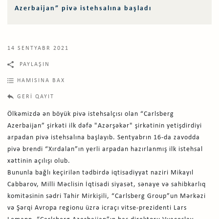
Azerbaijan” pivə istehsalına başladı
14 SENTYABR 2021
PAYLAŞIN
HAMISINA BAX
GERI QAYIT
Ölkəmizdə ən böyük pivə istehsalçısı olan “Carlsberg
Azerbaijan” şirkəti ilk dəfə "Azərşəkər" şirkətinin yetişdirdiyi
arpadan pivə istehsalına başlayıb. Sentyabrın 16-da zavodda
pivə brendi “Xırdalan”ın yerli arpadan hazırlanmış ilk istehsal
xəttinin açılışı olub.
Bununla bağlı keçirilən tədbirdə iqtisadiyyat naziri Mikayıl
Cabbarov, Milli Məclisin İqtisadi siyasət, sənaye və sahibkarlıq
komitəsinin sədri Tahir Mirkişili, “Carlsberg Group”un Mərkəzi
və Şərqi Avropa regionu üzrə icraçı vitse-prezidenti Lars