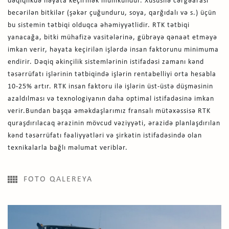
dəqiqlikdə həyata keçirmək mümkündür. Xüsusilə cərgəarası
becərilən bitkilər (şəkər çuğunduru, soya, qarğıdalı və s.) üçün
bu sistemin tətbiqi olduqca əhəmiyyətlidir. RTK tətbiqi
yanacağa, bitki mühafizə vasitələrinə, gübrəyə qənaət etməyə
imkan verir, həyata keçirilən işlərdə insan faktorunu minimuma
endirir. Dəqiq əkinçilik sistemlərinin istifadəsi zamanı kənd
təsərrüfatı işlərinin tətbiqində işlərin rentabelliyi orta hesabla
10-25% artır. RTK insan faktoru ilə işlərin üst-üstə düşməsinin
azaldılması və texnologiyanın daha optimal istifadəsinə imkan
verir.Bundan başqa əməkdaşlarımız fransalı mütəxəssisə RTK
quraşdırılacaq ərazinin mövcud vəziyyəti, ərazidə planlaşdırılan
kənd təsərrüfatı fəaliyyətləri və şirkətin istifadəsində olan
texnikalarla bağlı məlumat veriblər.
FOTO QALEREYA