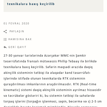
texnikalara baxış keçirilib
01 FEVRAL 2020
PAYLAŞIN
HAMISINA BAX
GERI QAYIT
27-30 yanvar tarixlərində Azərşəkər MMC-nin Şəmkir
təsərrüfatında fransalı mütəxəssis Phillip Tebaay ilə birlikdə
texnikalara baxış keçirilib. Səfərin məqsədi ərazidə dəqiq
əkinçilik sisteminin tətbiqi ilə əlaqədar kənd təsərrüfatı
işlərində istifadə olunan texnikalarda RTK sisteminin
quraşdırılması imkanlarının araşdırılmasıdır. RTK (Real-time
kinematic) sistemi dəqiq əkinçilik sisteminin ayrılmaz hissəsidir
və təcrübələr göstəriri ki, bu sistemin tətbiqi ilə sahələrdə
torpaq işlərini (torpağın işlənməsi, səpin, becərmə və s) 2-5 sm