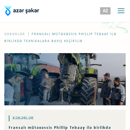
AZ
|
XƏBƏRLƏR
FRANSALI MÜTƏXƏSSIS PHILLIP TEBAAY ILƏ
BIRLIKDƏ TEXNIKALARA BAXIŞ KEÇIRILIB
XƏBƏRLƏR
Fransalı mütəxəssis Phillip Tebaay ilə birlikdə