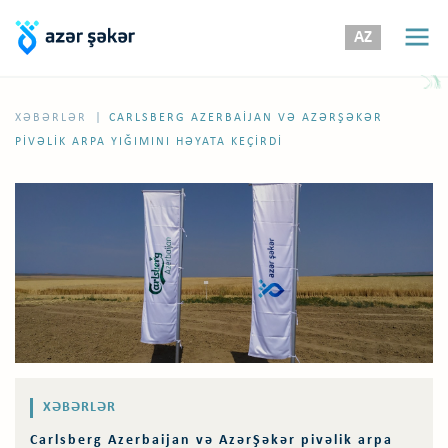
AZ
|
XƏBƏRLƏR
CARLSBERG AZERBAIJAN VƏ AZƏRŞƏKƏR
PIVƏLIK ARPA YIĞIMINI HƏYATA KEÇIRDI
XƏBƏRLƏR
Carlsberg Azerbaijan və AzərŞəkər pivəlik arpa