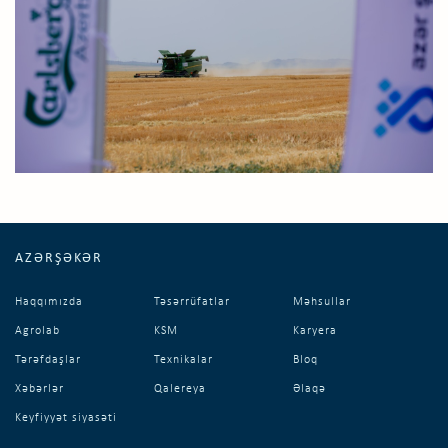
AZƏRŞƏKƏR
Haqqımızda
Təsərrüfatlar
Məhsullar
Agrolab
KSM
Karyera
Tərəfdaşlar
Texnikalar
Bloq
Xəbərlər
Qalereya
Əlaqə
Keyfiyyət siyasəti