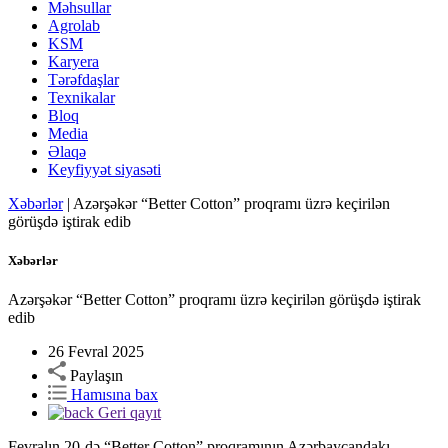
Məhsullar
Agrolab
KSM
Karyera
Tərəfdaşlar
Texnikalar
Bloq
Media
Əlaqə
Keyfiyyət siyasəti
Xəbərlər
|
Azərşəkər “Better Cotton” proqramı üzrə keçirilən
görüşdə iştirak edib
Xəbərlər
Azərşəkər “Better Cotton” proqramı üzrə keçirilən görüşdə iştirak
edib
26 Fevral 2025
Paylaşın
Hamısına bax
Geri qayıt
Fevralın 20-də “Better Cotton” proqramının Azərbaycandakı