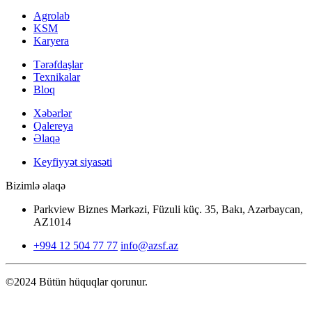
Agrolab
KSM
Karyera
Tərəfdaşlar
Texnikalar
Bloq
Xəbərlər
Qalereya
Əlaqə
Keyfiyyət siyasəti
Bizimlə əlaqə
Parkview Biznes Mərkəzi, Füzuli küç. 35, Bakı, Azərbaycan,
AZ1014
+994 12 504 77 77
info@azsf.az
©2024 Bütün hüquqlar qorunur.