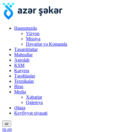
Haqqımızda
Vizyon
Missiya
Dəyərlər və Komanda
Təsərrüfatlar
Məhsullar
Agrolab
KSM
Karyera
Tərəfdaşlar
Texnikalar
Bloq
Media
Xəbərlər
Qalereya
Əlaqə
Keyfiyyət siyasəti
az
ru
en