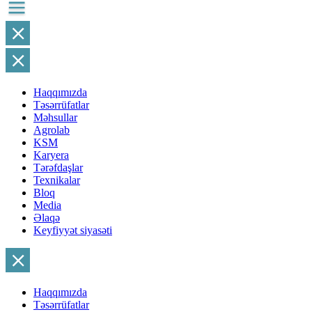
Haqqımızda
Təsərrüfatlar
Məhsullar
Agrolab
KSM
Karyera
Tərəfdaşlar
Texnikalar
Bloq
Media
Əlaqə
Keyfiyyət siyasəti
Haqqımızda
Təsərrüfatlar