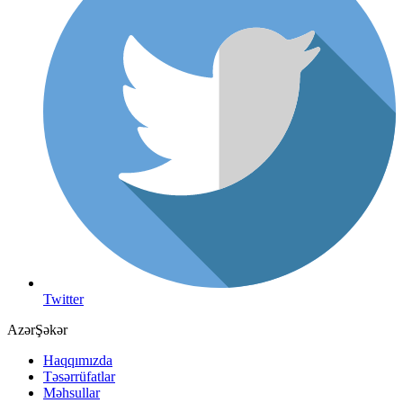
Twitter
AzərŞəkər
Haqqımızda
Təsərrüfatlar
Məhsullar