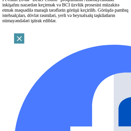
inkişafını nəzərdən keçirmək və BCI üzvlük prosesini müzakirə
etmək məqsədilə maraqlı tərəflərin görüşü keçirilib. Görüşdə pambıq
istehsalçıları, dövlət rəsmiləri, yerli və beynəlxalq təşkilatların
nümayəndələri iştirak ediblər.