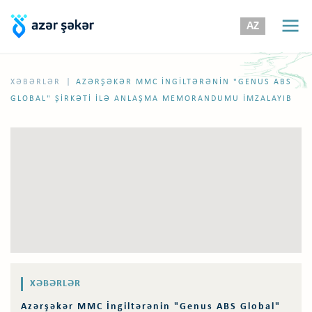
AZ
|
XƏBƏRLƏR
AZƏRŞƏKƏR MMC İNGILTƏRƏNIN "GENUS ABS
GLOBAL" ŞIRKƏTI ILƏ ANLAŞMA MEMORANDUMU IMZALAYIB
XƏBƏRLƏR
Azərşəkər MMC İngiltərənin "Genus ABS Global"