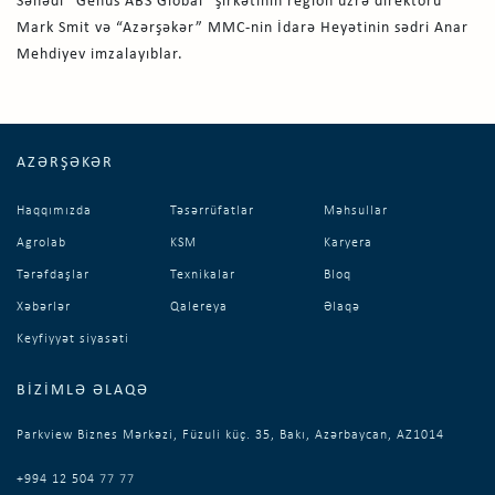
Sənədi “Genus ABS Global” şirkətinin region üzrə direktoru
Mark Smit və “Azərşəkər” MMC-nin İdarə Heyətinin sədri Anar
Mehdiyev imzalayıblar.
AZƏRŞƏKƏR
Haqqımızda
Təsərrüfatlar
Məhsullar
Agrolab
KSM
Karyera
Tərəfdaşlar
Texnikalar
Bloq
Xəbərlər
Qalereya
Əlaqə
Keyfiyyət siyasəti
BIZIMLƏ ƏLAQƏ
Parkview Biznes Mərkəzi, Füzuli küç. 35, Bakı, Azərbaycan, AZ1014
+994 12 504 77 77