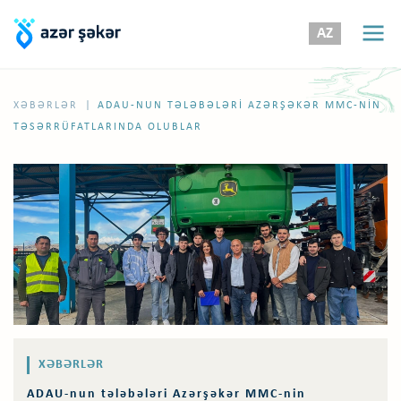
AZ
|
XƏBƏRLƏR
ADAU-NUN TƏLƏBƏLƏRI AZƏRŞƏKƏR MMC-NIN
TƏSƏRRÜFATLARINDA OLUBLAR
XƏBƏRLƏR
ADAU-nun tələbələri Azərşəkər MMC-nin