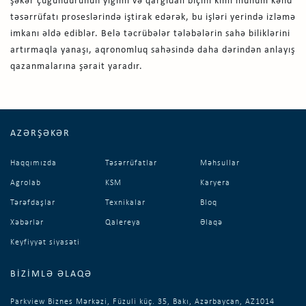
şəkər çuğundurunun yığımı və qarğıdalı biçini kimi mühüm kənd
təsərrüfatı proseslərində iştirak edərək, bu işləri yerində izləmə
imkanı əldə ediblər. Belə təcrübələr tələbələrin sahə biliklərini
artırmaqla yanaşı, aqronomluq sahəsində daha dərindən anlayış
qazanmalarına şərait yaradır.
AZƏRŞƏKƏR
Haqqımızda
Təsərrüfatlar
Məhsullar
Agrolab
KSM
Karyera
Tərəfdaşlar
Texnikalar
Bloq
Xəbərlər
Qalereya
Əlaqə
Keyfiyyət siyasəti
BIZIMLƏ ƏLAQƏ
Parkview Biznes Mərkəzi, Füzuli küç. 35, Bakı, Azərbaycan, AZ1014