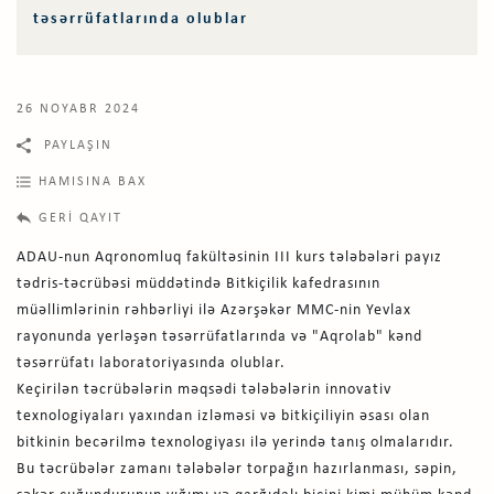
təsərrüfatlarında olublar
26 NOYABR 2024
PAYLAŞIN
HAMISINA BAX
GERI QAYIT
ADAU-nun Aqronomluq fakültəsinin III kurs tələbələri payız
tədris-təcrübəsi müddətində Bitkiçilik kafedrasının
müəllimlərinin rəhbərliyi ilə Azərşəkər MMC-nin Yevlax
rayonunda yerləşən təsərrüfatlarında və "Aqrolab" kənd
təsərrüfatı laboratoriyasında olublar.
Keçirilən təcrübələrin məqsədi tələbələrin innovativ
texnologiyaları yaxından izləməsi və bitkiçiliyin əsası olan
bitkinin becərilmə texnologiyası ilə yerində tanış olmalarıdır.
Bu təcrübələr zamanı tələbələr torpağın hazırlanması, səpin,