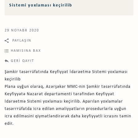
Sistemi yoxlaması keçirilib
29 NOYABR 2020
PAYLAŞIN
HAMISINA BAX
GERI QAYIT
Şəmkir təsərrüfatında Keyfiyyət İdarəetmə Sistemi yoxlaması
keçirilib
Plana uyğun olaraq, Azərşəkər MMC-nin Şəmkir təsərrüfatında
Keyfiyyətə Nəzarət departamenti tərəfindən Keyfiyyət
İdarəetmə Sistemi yoxlaması keçirilib. Aparılan yoxlamalar
təsərrrüfatda icra edilən əməliyyatların prosedurlarla uyğun
icra edilməsini qiymətləndirərək daha keyfiyyətli icrasını təmin
edir.