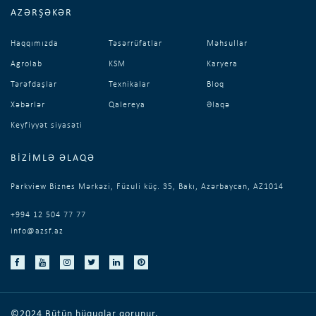
AZƏRŞƏKƏR
Haqqımızda
Təsərrüfatlar
Məhsullar
Agrolab
KSM
Karyera
Tərəfdaşlar
Texnikalar
Bloq
Xəbərlər
Qalereya
Əlaqə
Keyfiyyət siyasəti
BIZIMLƏ ƏLAQƏ
Parkview Biznes Mərkəzi, Füzuli küç. 35, Bakı, Azərbaycan, AZ1014
+994 12 504 77 77
info@azsf.az
©2024 Bütün hüquqlar qorunur.