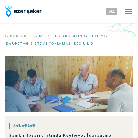
AZ
|
XƏBƏRLƏR
ŞƏMKIR TƏSƏRRÜFATINDA KEYFIYYƏT
İDARƏETMƏ SISTEMI YOXLAMASI KEÇIRILIB
XƏBƏRLƏR
Şəmkir təsərrüfatında Keyfiyyət İdarəetmə