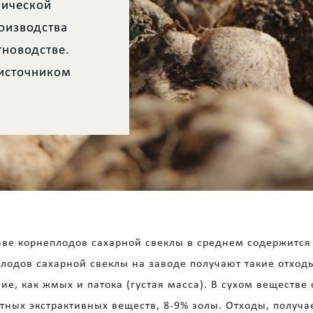
нической
роизводства
тноводстве.
 источником
аве корнеплодов сахарной свеклы в среднем содержится 
лодов сахарной свеклы на заводе получают такие отхо
ие, как жмых и патока (густая масса). В сухом веществе
тных экстрактивных веществ, 8-9% золы. Отходы, получа