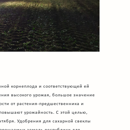
онной корнеплода и соответствующей ей
учения высокого урожая, большое значение
ости от растения-предшественника и
повышают урожайность. С этой целью,
нтября. Удобрения для сахарной свеклы
 орошаемых земель республики для