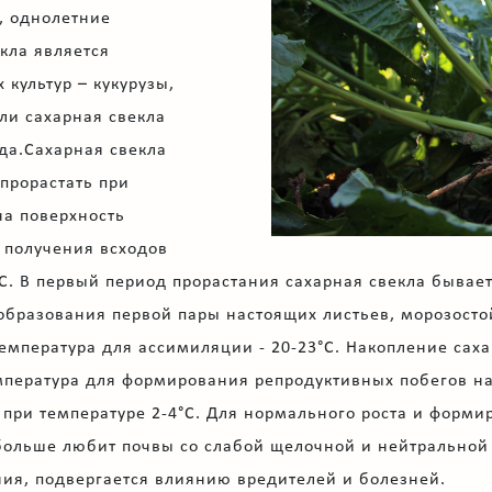
, однолетние
кла является
культур – кукурузы,
ли сахарная свекла
ода.Сахарная свекла
прорастать при
на поверхность
о получения всходов
°С. В первый период прорастания сахарная свекла бывае
 образования первой пары настоящих листьев, морозосто
емпература для ассимиляции - 20-23°С. Накопление саха
мпература для формирования репродуктивных побегов на 
при температуре 2-4°С. Для нормального роста и форми
больше любит почвы со слабой щелочной и нейтральной 
ния, подвергается влиянию вредителей и болезней.