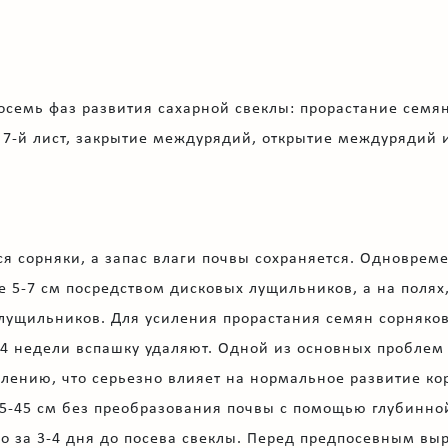
семь фаз развития сахарной свеклы: прорастание семян, 
в, 7-й лист, закрытие междурядий, открытие междурядий 
 сорняки, а запас влаги почвы сохраняется. Одновреме
е 5-7 см посредством дисковых лущильников, а на поля
 лущильников. Для усиления прорастания семян сорняко
-4 недели вспашку удаляют. Одной из основных проблем н
хлению, что серьезно влияет на нормальное развитие корн
35-45 см без преобразования почвы с помощью глубинно
но за 3-4 дня до посева свеклы. Перед предпосевным в