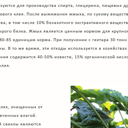
зуются для производства спирта, глицерина, пищевых д
ового клея. После выжимания жмыха, по сухому веществу
ва, в том числе 10% безазотного экстрактивного веществ
ырого белка. Жмых является ценным кормом для крупног
80-85 единицам корма. При получении с гектара 30 тон
ны. В то же время, эти отходы используется в хозяйствах
ния содержится 40-50% извести, 15% органической кислоты
алия.
олях, очищенных от
печенных влагой.
 свеклы являются