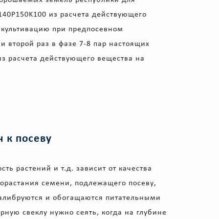
N140P150K100 из расчета действующего
д культивацию при предпосевном
 и второй раз в фазе 7-8 пар настоящих
 из расчета действующего вещества на
н к посеву
ь растений и т.д. зависит от качества
орастания семени, подлежащего посеву,
 калибруются и обогащаются питательными
ную свеклу нужно сеять, когда на глубине