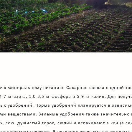
ое к минеральному питанию. Сахарная свекла с одной т
-7 кг азота, 1,0-3,5 кг фосфора и 5-9 кг калия. Для пол
ых удобрений. Норма удобрений планируется в зависим
ми веществами. Зеленые удобрения также значительно 
х, сою, душистый горох, люпин и вспахивают в конце се
планируемому урожаю. В условиях открытых каштановых