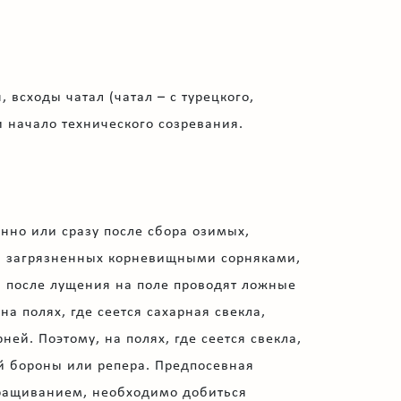
всходы чатал (чатал – с турецкого,
и начало технического созревания.
нно или сразу после сбора озимых,
х, загрязненных корневищными сорняками,
в после лущения на поле проводят ложные
а полях, где сеется сахарная свекла,
ей. Поэтому, на полях, где сеется свекла,
й бороны или репера. Предпосевная
ыращиванием, необходимо добиться