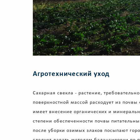
Агротехнический уход
Сахарная свекла - растение, требовательн
поверхностной массой расходует из почвы 4
имеет внесение органических и минеральн
степени обеспеченности почвы питательны
после уборки озимых злаков посыпают горо
следует давать методом балансировки по 